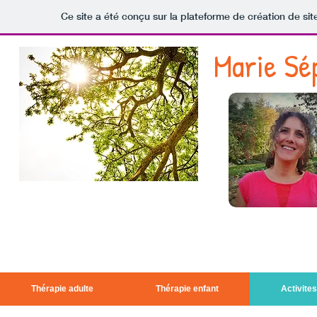
Ce site a été conçu sur la plateforme de création de sit
Marie Sé
....Chercher sa vérité et
!trouver sa liberté
Thérapie adulte
Thérapie enfant
Activite